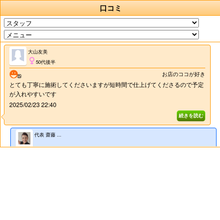
口コミ
大山友美
50代後半
お店のココが好き
とても丁寧に施術してくださいますが短時間で仕上げてくださるので予定
が入れやすいです
2025/02/23 22:40
代表 齋藤 ...
大山 友美 様 いつもご利用頂きまして、誠にありがとうございます。 お身
体の調子はいかがでしたでしょうか。 無理せずゆっくりお休みされてか
ら、いらしてくださいませ。 大山様の次回ご来店を心よりお待ちしてお
ります。
2025/02/26 16:59