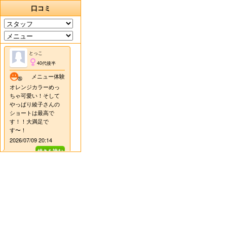
口コミ
とっこ
40代後半
メニュー体験
オレンジカラーめっ
ちゃ可愛い！そして
やっぱり綾子さんの
ショートは最高で
す！！大満足で
す〜！
2026/07/09 20:14
田嶋綾子
ショート、とっても
お似合いでした！ ま
たチェンジしながら
楽しみましょう〜 次