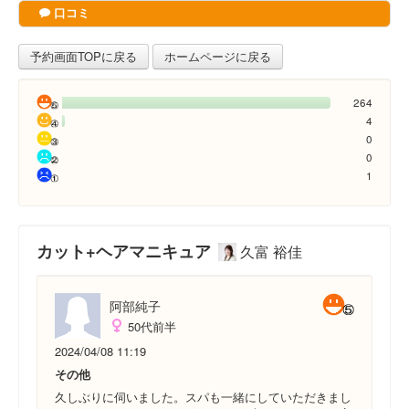
口コミ
予約画面TOPに戻る
ホームページに戻る
264
4
0
0
1
カット+ヘアマニキュア
久富 裕佳
阿部純子
50代前半
2024/04/08 11:19
その他
久しぶりに伺いました。スパも一緒にしていただきまし