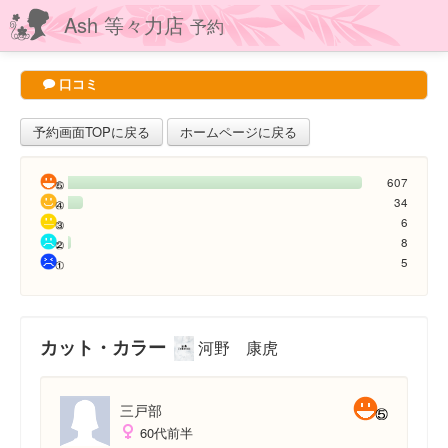
Ash 等々力店
予約
口コミ
予約画面TOPに戻る
ホームページに戻る
607
34
6
8
5
カット・カラー
河野 康虎
三戸部
60代前半