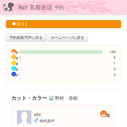
Ash 茗荷谷店
予約
口コミ
予約画面TOPに戻る
ホームページに戻る
199
5
1
3
2
カット・カラー
野村 杏樹
a2o
60代前半