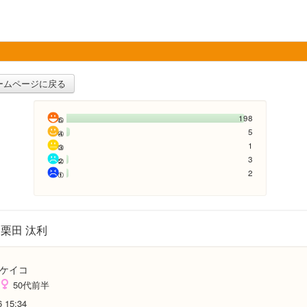
ームページに戻る
198
5
1
3
2
栗田 汰利
ケイコ
50代前半
6 15:34