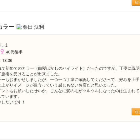
続
カラー
栗田 汰利
しま
40代後半
1 18:36
まれて初めてのカラー（白髪ぼかしのハイライト）だったのですが、丁寧に説
て施術を受けることが出来ました。
ラーもおまかせしましたが、一つ一つ丁寧に確認してくださって、好みを上手
仕上がりイメージが違うっていう感じもないお店だと思いました。
メントもお願いしたせいか、こんなに髪の毛がツルツルになったのは生まれて
しています。
いしたいです！
続