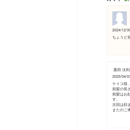
2024/12/3
ちょうど
栗田 汰利
2025/04/0
ケイコ様
前髪の長
前髪はお
す。
次回は顔
またのご