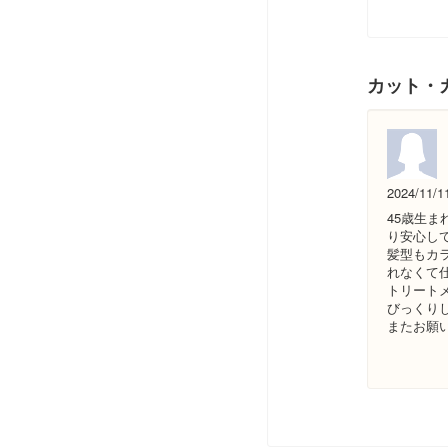
カット・
2024/11/1
45歳生
り安心し
髪型もカ
れなくて
トリート
びっくり
またお願