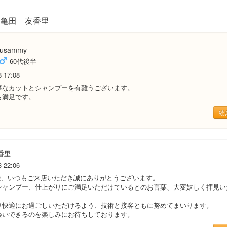
亀田 友香里
usammy
60代後半
8 17:08
寧なカットとシャンプーを有難うございます。
も満足です。
続
香里
3 22:06
y様、いつもご来店いただき誠にありがとうございます。
シャンプー、仕上がりにご満足いただけているとのお言葉、大変嬉しく拝見い
り快適にお過ごしいただけるよう、技術と接客ともに努めてまいります。
会いできるのを楽しみにお待ちしております。