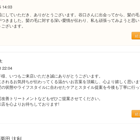
5 14:03
麗にしていただき、ありがとうございます。谷口さんに出会ってから、髪の毛
がつきました。髪の毛に対する深い愛情が伝わり、私も頑張ってみようと思い
うございます。
続
太
3 22:04
子様、いつもご来店いただき誠にありがとうございます。
にされるお気持ちが伝わってくる温かいお言葉を頂戴し、心より嬉しく思いま
髪の状態やライフスタイルに合わせたケアとスタイル提案を今後も丁寧に行っ
質改善トリートメントなどもぜひご提案させてください。
来店を心よりお待ちしております!
続
栗田 汰利