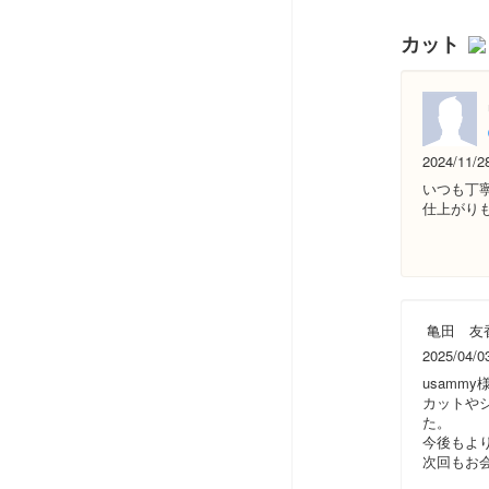
カット
2024/11/2
いつも丁
仕上がり
亀田 友
2025/04/0
usamm
カットや
た。
今後もよ
次回もお