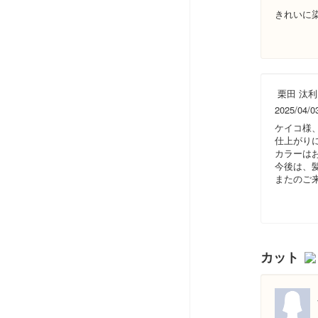
きれいに
栗田 汰利
2025/04/0
ケイコ様
仕上がり
カラーは
今後は、
またのご
カット