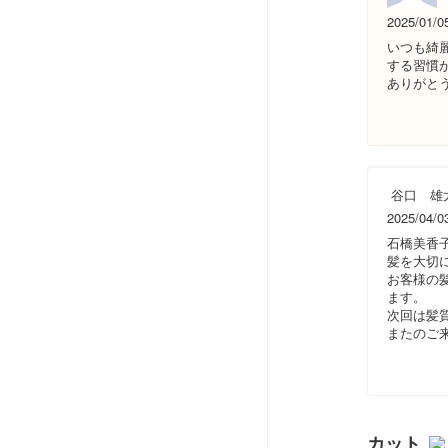
2025/01/0
いつも綺
する習慣
ありがと
谷口 雄
2025/04/0
石橋美香
髪を大切
お客様の
ます。
次回は髪
またのご
カット