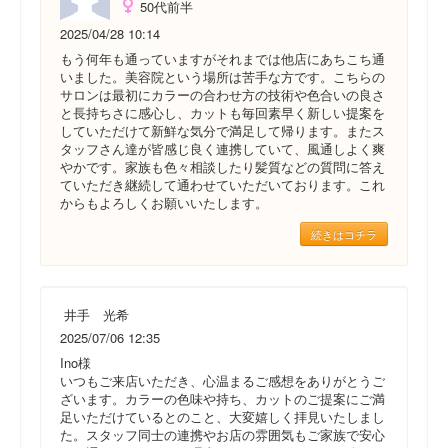
50代前半
2025/04/28 10:14
もう何年も通っていますがそれまでは他店にあちこち通
いました。美容院という場所は苦手な方です。こちらの
サロンは最初にカラーの合わせ方の技術や色合いの良さ
と長持ちさに感心し、カットも毎回素早く新しい提案を
していただけて新鮮な気分で満足して帰ります。またス
タッフさん達が皆感じ良く連携していて、風通しよく爽
やかです。家族も色々相談したり髪質などの質問に答え
ていただき継続して通わせていただいております。これ
からもよろしくお願いいたします。
続きはコチラ
井手 光希
2025/07/06 12:35
Ino様
いつもご来店いただき、心温まるご感想をありがとうご
ざいます。カラーの色味や持ち、カットのご提案にご満
足いただけているとのこと、大変嬉しく拝見いたしまし
た。スタッフ同士の連携やお店の雰囲気もご家族で安心