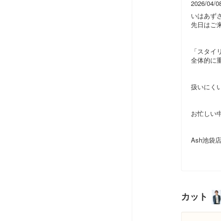
2026/04/0
いはあず
先日はご
「スタイ
全体的に
扱いにく
お忙しい
Ash池袋
カット