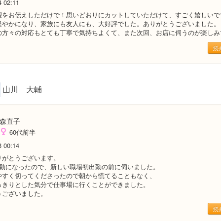
4 02:11
望をお伝えしただけで！思いどおりにカットしていただけて、すごく嬉しいで
軽やかになり、家族にも友人にも、大好評でした。ありがとうございました。
の方々の対応もとても丁寧で気持ちよくて、また次回、お店に伺うのが楽しみ
続
山川 大輔
森直子
60代前半
3 00:14
りがとうございます。
異動になったので、新しい職場初出勤の前に伺いました。
やすく切ってくださったので朝から慌てることもなく、
っきりとした気分で仕事場に行くことができました。
うございました。
続