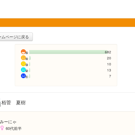
ームページに戻る
682
20
10
13
7
栢菅 夏樹
みーにゃ
60代前半