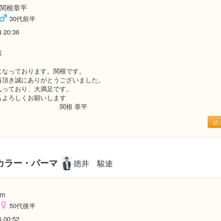
関根章平
30代前半
4 20:36
店
様
なっております。関根です。
当頂き誠にありがとうございました。
入っており、大満足です。
もよろしくお願いします
根 章平
続
カラー・パーマ
徳井 駿途
m
50代後半
6 00:52