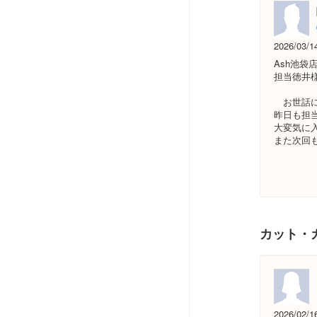
2026/03/1
Ash池袋
担当徳井
お世話に
昨日も担
大変気に
また次回
関
カット・
2026/02/1