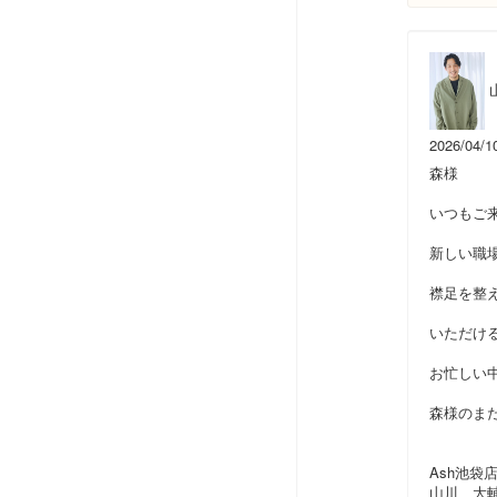
2026/04/1
森様
いつもご
新しい職
襟足を整
いただけ
お忙しい
森様のま
Ash池袋
山川 大