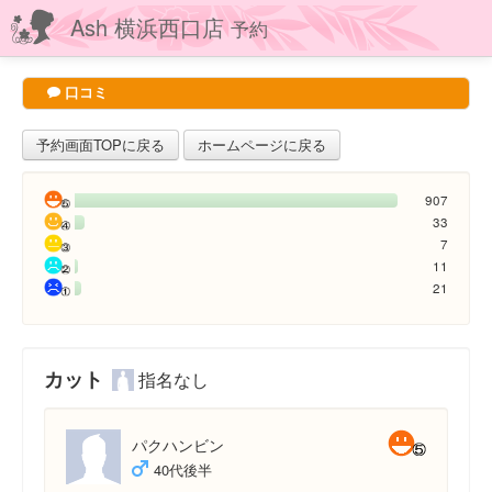
Ash 横浜西口店
予約
口コミ
予約画面TOPに戻る
ホームページに戻る
907
33
7
11
21
カット
指名なし
パクハンビン
40代後半