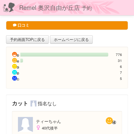
Remel 奥沢自由が丘店
予約
口コミ
予約画面TOPに戻る
ホームページに戻る
776
31
6
7
5
カット
指名なし
ティーちゃん
40代後半