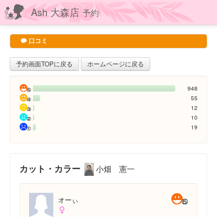
Ash 大森店
予約
口コミ
予約画面TOPに戻る
ホームページに戻る
948
55
12
10
19
カット・カラー
小畑 憲一
オーぃ