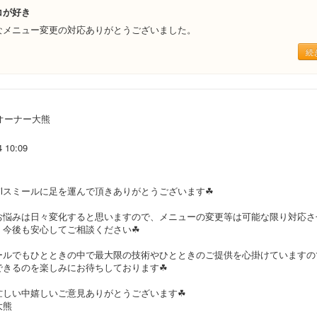
コが好き
なメニュー変更の対応ありがとうございました。
続
オーナー大熊
4 10:09
ilスミールに足を運んで頂きありがとうございます☘
お悩みは日々変化すると思いますので、メニューの変更等は可能な限り対応さ
、今後も安心してご相談ください☘
スミールでもひとときの中で最大限の技術やひとときのご提供を心掛けています
できるのを楽しみにお待ちしております☘
忙しい中嬉しいご意見ありがとうございます☘
大熊