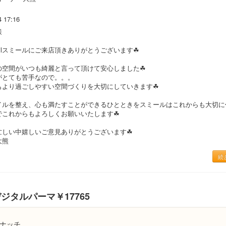
4 17:16
様
ilスミールにご来店頂きありがとうございます☘
の空間がいつも綺麗と言って頂けて安心しました☘
がとても苦手なので。。。
もより過ごしやすい空間づくりを大切にしていきます☘
イルを整え、心も満たすことができるひとときをスミールはこれからも大切に
でこれからもよろしくお願いいたします☘
忙しい中嬉しいご意見ありがとうございます☘
大熊
続
ジタルパーマ￥17765
ナッチ