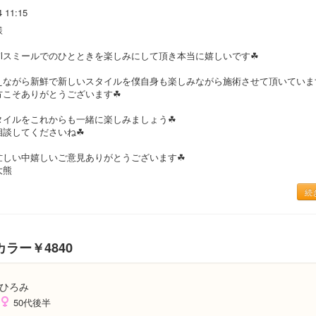
4 11:15
様
milスミールでのひとときを楽しみにして頂き本当に嬉しいです☘
えながら新鮮で新しいスタイルを僕自身も楽しみながら施術させて頂いていま
方こそありがとうございます☘
タイルをこれからも一緒に楽しみましょう☘
相談してくださいね☘
忙しい中嬉しいご意見ありがとうございます☘
大熊
続
ラー￥4840
ひろみ
50代後半