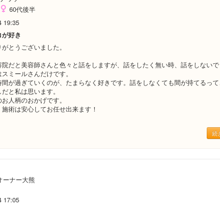
60代後半
4 19:35
コが好き
りがとうございました。
容院だと美容師さんと色々と話をしますが、話をしたく無い時、話をしないで
はスミールさんだけです。
時間が過ぎていくのが、たまらなく好きです。話をしなくても間が持てるって
しだと私は思います。
のお人柄のおかげです。
、施術は安心してお任せ出来ます！
続
オーナー大熊
4 17:05