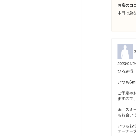
お店のコ
本日は急
2023/04/2
ひろみ様
いつもSm
ご予定や
ますので
Smil
もお会い
いつもお
オーナー