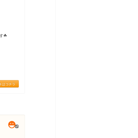
す☘
きはコチラ