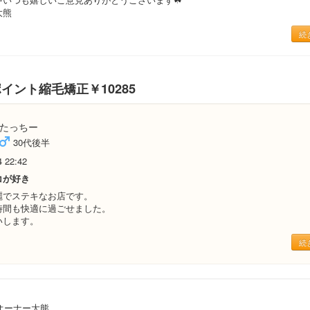
大熊
続
イント縮毛矯正￥10285
たっちー
30代後半
4 22:42
コが好き
麗でステキなお店です。
時間も快適に過ごせました。
いします。
続
オーナー大熊