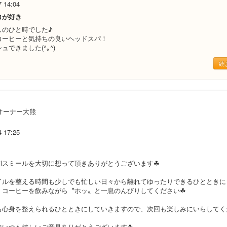
7 14:04
コが好き
しのひと時でした♪
コーヒーと気持ちの良いヘッドスパ！
ュできました(^｡^)
続
オーナー大熊
4 17:25
ilスミールを大切に想って頂きありがとうございます☘
イルを整える時間も少しでも忙しい日々から離れてゆったりできるひとときに
、コーヒーを飲みながら〝ホッ〟と一息のんびりしてください☘
も心身を整えられるひとときにしていきますので、次回も楽しみにいらしてく
中いつも嬉しいご意見ありがとうございます☘