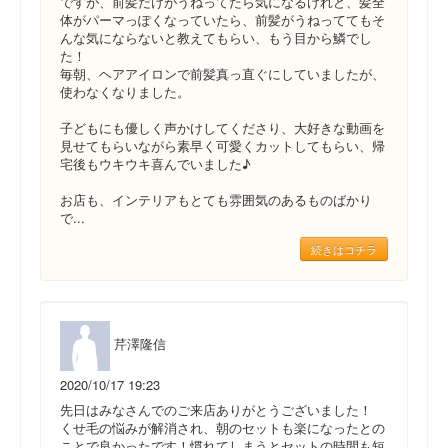
ですが、前髪だけがうねってたら気になるけれど、髪全
体がパーマっぽくなっていたら、前髪がうねっててもそ
んな気にならないと教えてもらい、もう目から鱗でし
た！
毎朝、ヘアアイロンで前髪真っ直ぐにしていましたが、
使わなくなりました。
子どもにも優しく声かけしてくださり、大好きな動画を
見せてもらいながら素早く可愛くカットしてもらい、帰
宅後もウキウキ喜んでいました♪
お店も、インテリアもとても雰囲気のあるものばかり
で...
続きはコチラ
芹澤隆信
2020/10/17 19:23
先日はみなさんでのご来店ありがとうございました！
くせ毛の悩みが解消され、朝のセットも楽になったとの
ことで良かったです！慣れてしまうとセットの時間も短