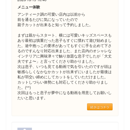
メニュー体験
アンティーク調の可愛い店内は以前から
前を通るたびに気になっていたので
親子カットが出来ると知って予約しました。
まずは親からスタート、横には可愛いキッズスペースも
あり最初は慎重だった息子もすぐに慣れて遊び始めまし
た。途中抱っこの要求があってもすぐに手を止めて下さ
るのですんなり対応出来ました、また店内のオシャレな
インテリアに興味津々で触り放題な息子でしたが「大丈
夫ですよ〜」と言ってくださり助かりました。
次は息子、いつも見てる動画で気を引いたのですが頭は
敏感らしくなかなかカットが出来ずにいましたが最後は
私が羽交い締めにしてカットをしていただけました。
カットしづらい体勢にも対応してくださり助かりまし
た。(^^)
次回はもっと息子が夢中になる動画を用意してお願いし
たいと思います。
続きはコチラ