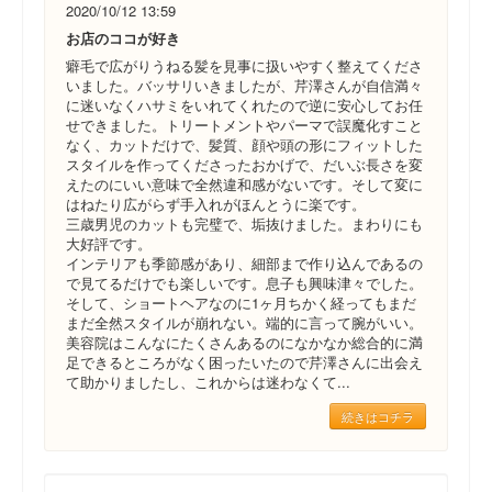
2020/10/12 13:59
お店のココが好き
癖毛で広がりうねる髪を見事に扱いやすく整えてくださ
いました。バッサリいきましたが、芹澤さんが自信満々
に迷いなくハサミをいれてくれたので逆に安心してお任
せできました。トリートメントやパーマで誤魔化すこと
なく、カットだけで、髪質、顔や頭の形にフィットした
スタイルを作ってくださったおかげで、だいぶ長さを変
えたのにいい意味で全然違和感がないです。そして変に
はねたり広がらず手入れがほんとうに楽です。
三歳男児のカットも完璧で、垢抜けました。まわりにも
大好評です。
インテリアも季節感があり、細部まで作り込んであるの
で見てるだけでも楽しいです。息子も興味津々でした。
そして、ショートヘアなのに1ヶ月ちかく経ってもまだ
まだ全然スタイルが崩れない。端的に言って腕がいい。
美容院はこんなにたくさんあるのになかなか総合的に満
足できるところがなく困ったいたので芹澤さんに出会え
て助かりましたし、これからは迷わなくて...
続きはコチラ