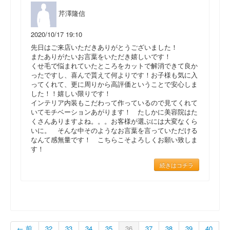
芹澤隆信
2020/10/17 19:10
先日はご来店いただきありがとうございました！
またありがたいお言葉をいただき嬉しいです！
くせ毛で悩まれていたところをカットで解消できて良か
ったですし、喜んで貰えて何よりです！お子様も気に入
ってくれて、更に周りから高評価ということで安心しま
した！！嬉しい限りです！
インテリア内装もこだわって作っているので見てくれて
いてモチベーションあがります！ たしかに美容院はた
くさんありますよね。。。お客様が選ぶには大変なくら
いに。 そんな中そのようなお言葉を言っていただける
なんて感無量です！ こちらこそよろしくお願い致しま
す！
続きはコチラ
← 前
32
33
34
35
36
37
38
39
40