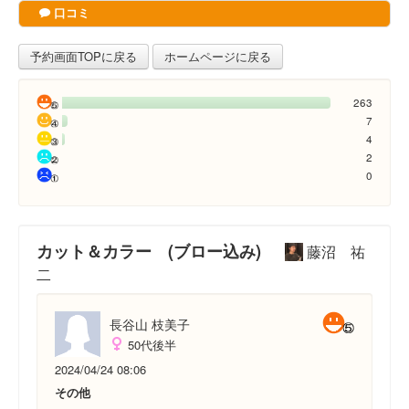
口コミ
予約画面TOPに戻る
ホームページに戻る
263
7
4
2
0
カット＆カラー (ブロー込み)
藤沼 祐
二
長谷山 枝美子
50代後半
2024/04/24 08:06
その他