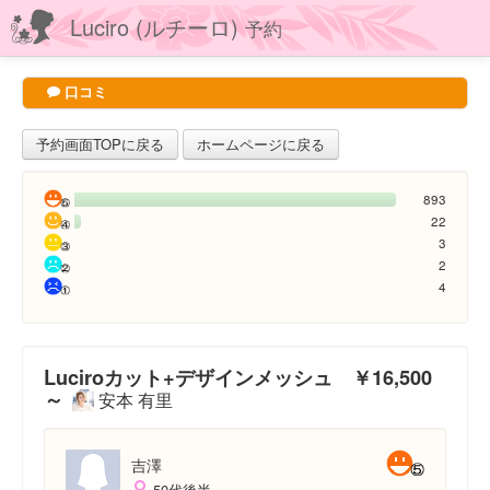
Luciro (ルチーロ)
予約
口コミ
予約画面TOPに戻る
ホームページに戻る
893
22
3
2
4
Luciroカット+デザインメッシュ ￥16,500
～
安本 有里
吉澤
50代後半