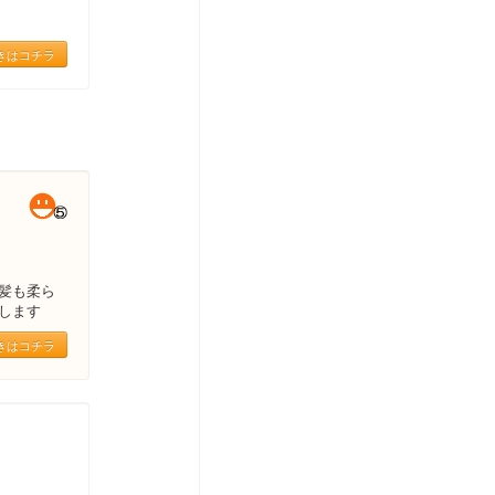
きはコチラ
髪も柔ら
します
きはコチラ