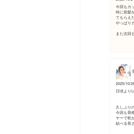
今回もカ
特に前髪
てもらえ
やっぱり
また次回
2025/10/2
日頃よりL
久しぶりの
今回も骨
ヤーで乾
結べる長