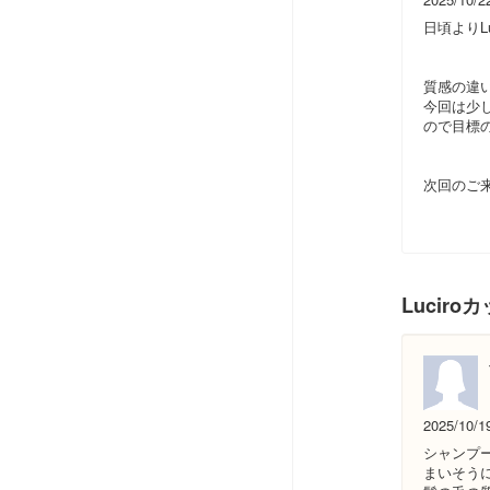
日頃よりL
質感の違
今回は少
ので目標の
次回のご
Luciro
2025/10/1
シャンプ
まいそう