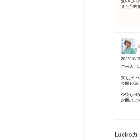
髪の毛の
また予約
2025/10/2
ご来店、
髪も扱い
今回も扱
今後も何
次回のご
Luciro