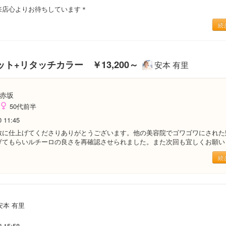
来店心よりお待ちしています＊
続
oカット+リタッチカラー ￥13,200～
安本 有里
赤坂
50代前半
0 11:45
敵に仕上げてくださりありがとうございます。他の美容院でゴワゴワにされた
げてもらいルチーロの良さを再確認させられました。また次回も宜しくお願い
続
安本 有里
2 15:58