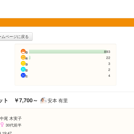
ームページに戻る
893
22
3
2
4
カット ￥7,700～
安本 有里
中尾 木実子
30代前半
4 19:47