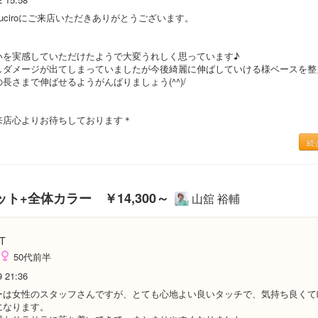
uciroにご来店いただきありがとうございます。
いを実感していただけたようで大変うれしく思っています♪
しダメージが出てしまっていましたが今後綺麗に伸ばしていける様ベースを整
長さまで伸ばせるようがんばりましょう(^^)/
来店心よりお待ちしております＊
続
カット+全体カラー ￥14,300～
山舘 裕輔
T
50代前半
9 21:36
ーは女性のスタッフさんですが、とても心地よい良いタッチで、気持ち良くて
になります。