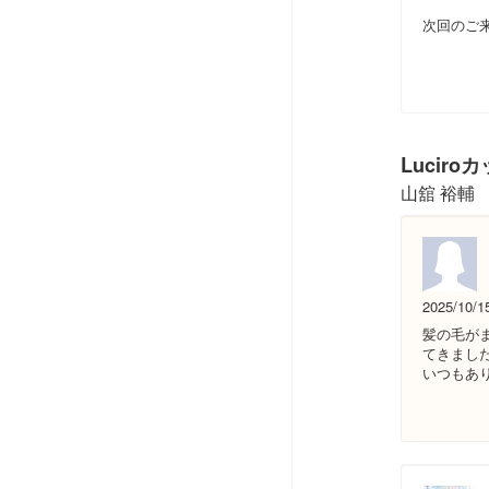
次回のご
Lucir
山舘 裕輔
2025/10/1
髪の毛が
てきまし
いつもあ