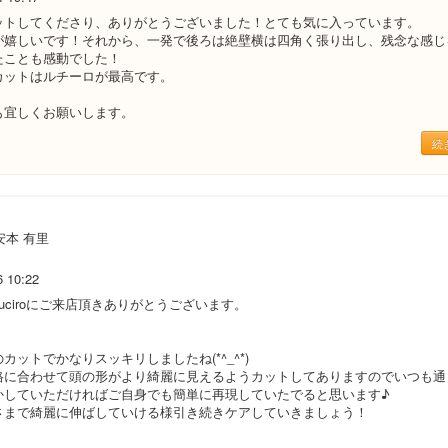
ットしてくださり、ありがとうございました！とても気に入っています。
が嬉しいです！それから、一発で後ろは絶壁横は四角く張り出し、残念な感じ
たことも感動でした！
カットはルチーロが最高です。
も宜しくお願いします。
続
安本 有里
6 10:22
uciroにご来店頂きありがとうございます。
カットでかなりスッキリしましたね(*^_^*)
格に合わせて頭の形がより綺麗に見えるようカットしてありますのでいつも通
かしていただければご自身でも簡単に再現していたでると思います♪
さまで綺麗に伸ばしていける様引き続きケアしていきましょう！