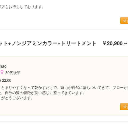
来店もお待ちしております。
続
oカット+ノンジアミンカラー+トリートメント ￥20,900～
nao
50代後半
5 22:00
まとまりやすくなって乾かすだけで、癖毛が自然に落ちついてきて、ブローが
た。自分の髪の特徴が良い感じに整ってきています。
りがとうございます。
続