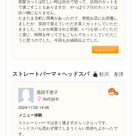
前髪カットは忙しい時は自分で切って、次回のカットま
で過ごすこともありますが、やっぱりプロのカットとは
比べ物になりません。
たまたま元町に用事があったので、突然お店にお邪魔し
ましたが、笑顔で迎えていただき直ぐカットしていただ
きました。たかが前髪されど前髪。いつも切っていただ
く度に、時間を作ってでもこちらでカットしていただこ
うと思うのでした。今回もお値段以上でした。
続きはコチラ
ストレートパーマ＋ヘッドスパ
杉川 友洋
黒田千恵子
50代前半
2024/11/02 14:46
メニュー体験
ストレートパーマは全く痛まずさらっさらっです。
ヘッドスパも思わず寝てしまうくらい気持ちよかったで
す。