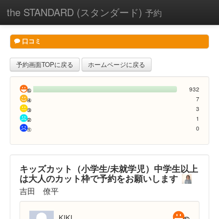
the STANDARD (スタンダード)
予約
口コミ
予約画面TOPに戻る
ホームページに戻る
932
7
3
1
0
キッズカット（小学生/未就学児）中学生以上
は大人のカット枠で予約をお願いします
吉田 僚平
KIKI