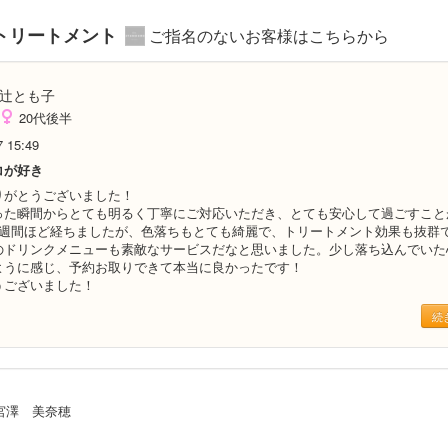
トリートメント
ご指名のないお客様はこちらから
辻とも子
20代後半
7 15:49
コが好き
りがとうございました！
った瞬間からとても明るく丁寧にご対応いただき、とても安心して過ごすこと
2週間ほど経ちましたが、色落ちもとても綺麗で、トリートメント効果も抜群
のドリンクメニューも素敵なサービスだなと思いました。少し落ち込んでいた
ように感じ、予約お取りできて本当に良かったです！
うございました！
続
宮澤 美奈穂