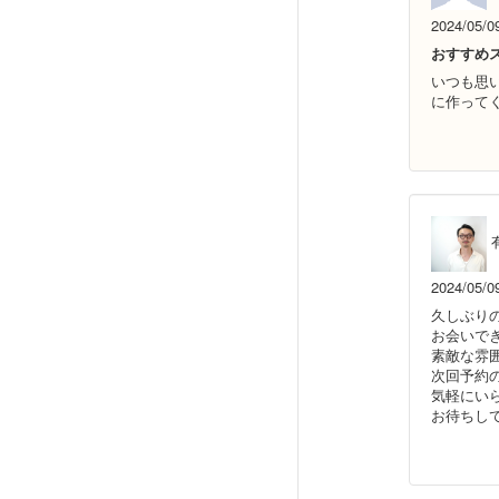
2024/05/0
おすすめ
いつも思
に作って
2024/05/0
久しぶり
お会いで
素敵な雰
次回予約
気軽にい
お待ちし