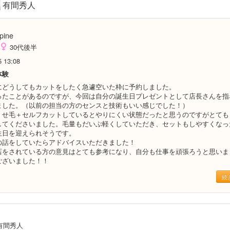
有間秀人
pine
30代後半
5 13:08
体験
にどうしてもカットをしたく急遽空いた枠に予約しました。
ったことがあるのですが、今回は自分の誕生日プレゼントとして店長さんを指
ました。（以前の担当の方のセンスと技術もいい感じでした！）
くせ毛＋セルフカットしているとやりにくい状態だったと思うのですがとても
してくださいました。毛量もだいぶ軽くしていただき、セットもしやすくなっ
生日を迎えられそうです。
の話をしていたらアドバイスいただきました！
店をされている方の意見はとても参考になり、自分も仕事を頑張ろうと思いま
ございました！！
続
有間秀人