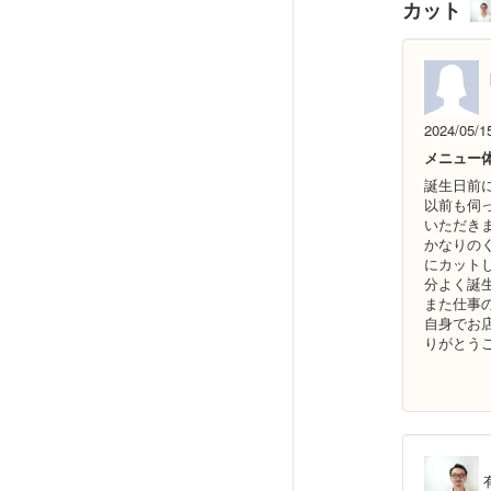
カット
2024/05/1
メニュー
誕生日前
以前も伺
いただき
かなりの
にカット
分よく誕
また仕事
自身でお
りがとう