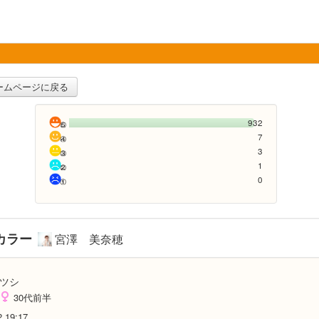
ームページに戻る
932
7
3
1
0
カラー
宮澤 美奈穂
ツシ
30代前半
2 19:17