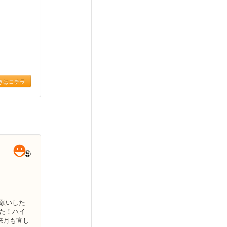
きはコチラ
願いした
た！ハイ
来月も宜し