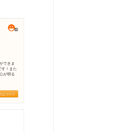
ができま
です！また
心が明る
きはコチラ