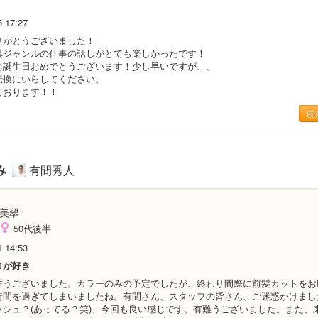
5 17:27
りがとうございました！
異ジャンルの仕事の話しがとても楽しかったです！
お誕生日おめでとうございます！少し早いですが、、
転換にいらしてください。
ております！！
続
み
有間秀人
美翠
50代後半
1 14:53
コが好き
難うございました。カラーのみの予定でしたが、終わり間際に前髪カットをお
時間を過ぎてしまいましたね。有間さん、スタッフの皆さん、ご迷惑かけまし
ッシュ？(あってる？笑)、今回も良い感じです。有難うございました。また、