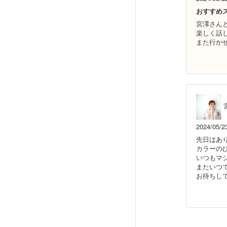
おすすめ
宮澤さん
楽しく話
また行か
2024/05/2
先日はあ
カラーの
いつもマ
またいつ
お待ちし