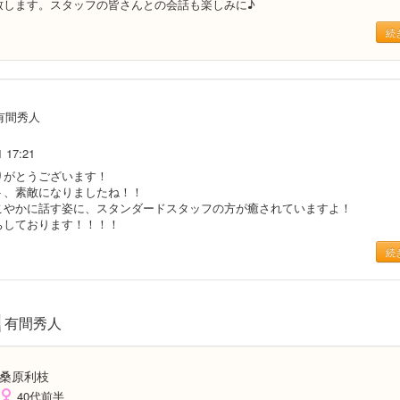
致します。スタッフの皆さんとの会話も楽しみに♪
続
有間秀人
1 17:21
りがとうございます！
ト、素敵になりましたね！！
こやかに話す姿に、スタンダードスタッフの方が癒されていますよ！
ちしております！！！！
続
有間秀人
桑原利枝
40代前半