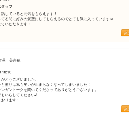
スタッフ
と話していると元気をもらえます！
してる間に好みの髪型にしてもらえるのでとても気に入っています☺️
せていただきます！
続
宮澤 美奈穂
3 18:10
りがとうございました。
ひと塗りは私も笑いが止まらなくなってしまいました！
シンガントークを聞いてくださってありがとうございます。
でもいらしてください♪
ております！
続