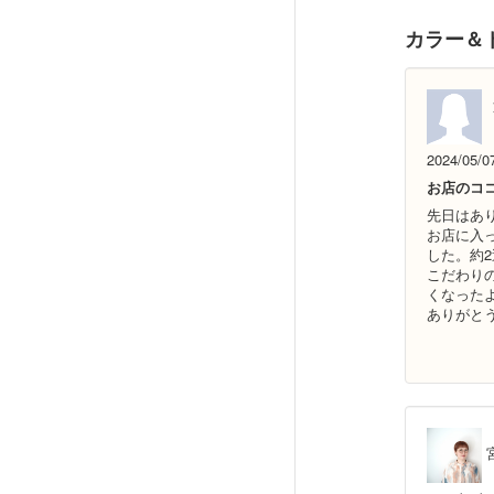
カラー＆
2024/05/0
お店のコ
先日はあ
お店に入
した。約
こだわり
くなった
ありがと