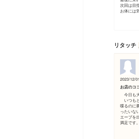
次回は目指
お体には
リタッチ
2023/12/0
お店のコ
今日も大
いつもと
喋るのに夢
ったいな
エーブを
満足です