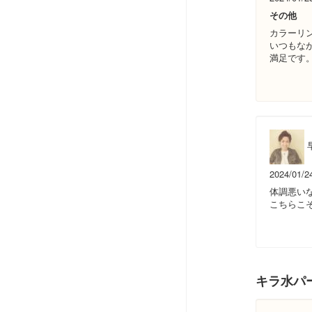
その他
カラーリ
いつもな
満足です
2024/01/2
体調悪い
こちらこ
キラ水パ