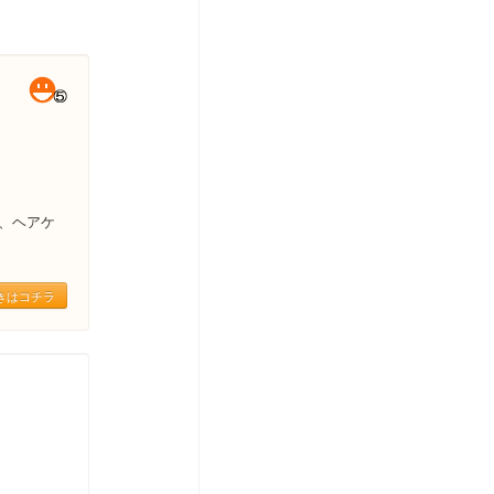
、ヘアケ
きはコチラ