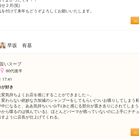
せ２月(笑)
気を付けて来年もどうぞよろしくお願いいたします。
続
早坂 有基
旨いスープ
60代後半
1 17:41
コが好き
変気持ちよくお店を後にすることができました～。
変わらない絶妙な力加減のシャンプーをしてもらい(ついお喋りしてしまう
中になると、ああ気持ちいい(≧∇≦)bと感じる部分が置き去りにされてしま
いから喋るのは慎んている)、ほとんどパーマが残っていないのに上手にナチ
出すように店長が仕上げてくれる。
。
続