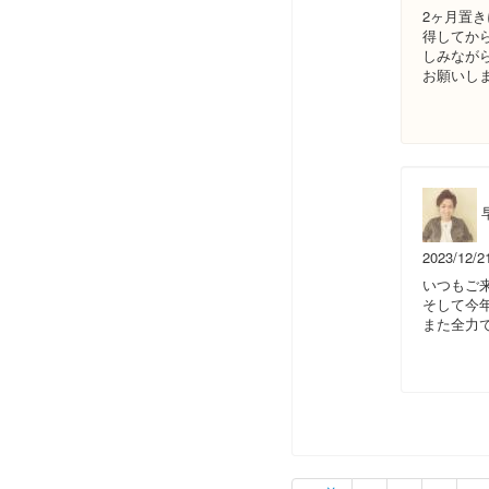
2ヶ月置
得してか
しみなが
お願いし
2023/12/2
いつもご
そして今
また全力