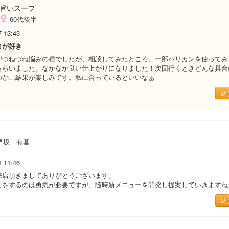
旨いスープ
60代後半
7 13:43
コが好き
がつねづね悩みの種でしたが、相談してみたところ、一部バリカンを使ってみ
もらいました。なかなか良い仕上がりになりました！次回行くときどんな具合
のか…結果が楽しみです。私に合っているといいなぁ
続
早坂 有基
1 11:46
来店頂きましてありがとうございます。
とをするのは勇気が必要ですが、随時新メニューを開発し提案していきますね
続