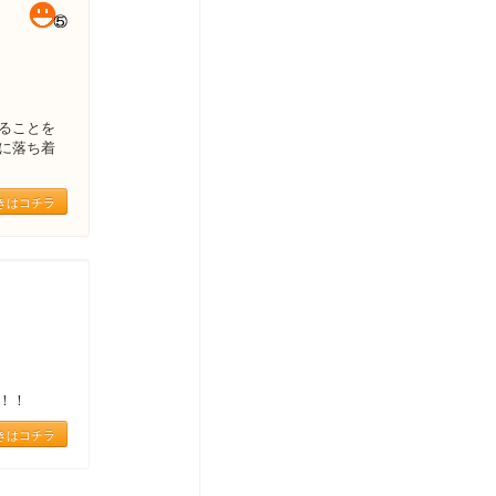
ることを
に落ち着
きはコチラ
！！
きはコチラ