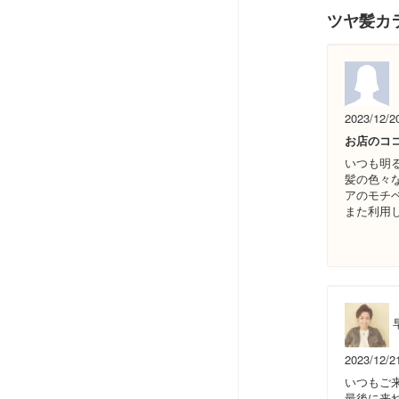
ツヤ髪カ
2023/12/2
お店のコ
いつも明
髪の色々
アのモチ
また利用
2023/12/2
いつもご
最後に来