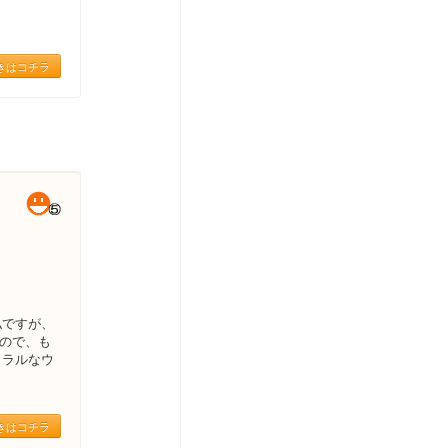
きはコチラ
私ですが、
うので、も
ュラルなウ
きはコチラ