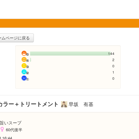
ームページに戻る
144
2
0
1
0
カラー＋トリートメント
早坂 有基
旨いスープ
60代後半
3 16:44