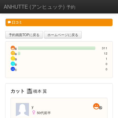
ANHUTTE (アンヒュッテ)
予約
口コミ
予約画面TOPに戻る
ホームページに戻る
311
12
1
0
0
カット
橋本 翼
y
50代前半