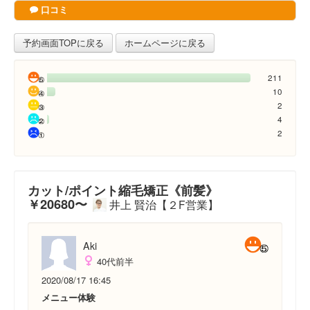
口コミ
予約画面TOPに戻る
ホームページに戻る
211
10
2
4
2
カット/ポイント縮毛矯正《前髪》
￥20680〜
井上 賢治【２F営業】
Aki
40代前半
2020/08/17 16:45
メニュー体験