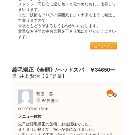
スタッフ一同初心に返り色々と見つめなおし、改善して
まいります。
また、技術もフロアの雰囲気もよく出来るように精進し
て参りますので
今後ともどうぞよろしくおねがいいたします。
貴重なお時間の中お言葉を下さり誠にありがとうござい
ます。
続きはコチラ
縮毛矯正《全頭》/ヘッドスパ ￥34650〜
井上 賢治【２F営業】
荒田一美
50代後半
2020/07/18 15:10
メニュー体験
先日は縮毛矯正の施術、お世話様でした。
まとまりが良くて、扱いが楽になりました。
生毛レベルまで丁寧に伸ばしてくださるのがすごいで