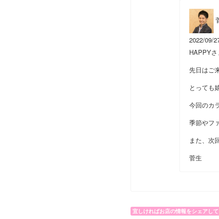
2022/09/2
HAPPYさ
先日はご
とっても
今回のカ
季節やフ
また、次
菅生
宜しければお店の情報をシェアして