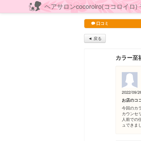
ヘアサロンcocoroiro(ココロイロ)
口コミ
◄ 戻る
カラー至
2022/09/2
お店のコ
今回のカ
カウンセ
人前での
ュできま