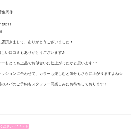
菅生周作
7 20:11
ま
来店頂きまして、ありがとうございました！
嬉しい口コミもありがとうございます♪
ラーもとても上品でお似合いに仕上がったかと思います^ ^
ァッションに合わせて、カラーも楽しむと気分もさらに上がりますよね☆
回のスパのご予約もスタッフ一同楽しみにお待ちしております！
ください（＾＾）♪