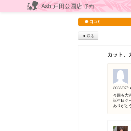
Ash 戸田公園店
予約
口コミ
◄ 戻る
カット、
2023/07/1
今回も大
誕生日ク
ありがと