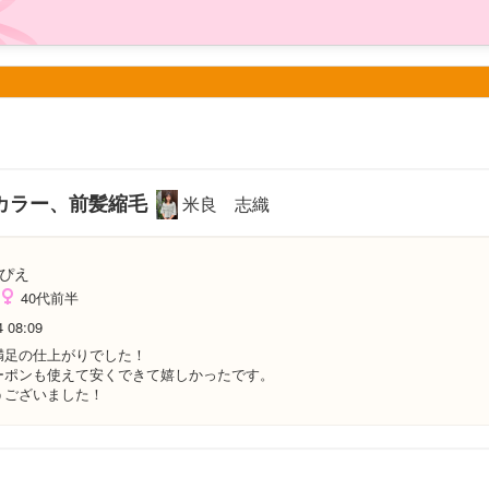
カラー、前髪縮毛
米良 志織
ぴえ
40代前半
4 08:09
満足の仕上がりでした！
ーポンも使えて安くできて嬉しかったです。
うございました！