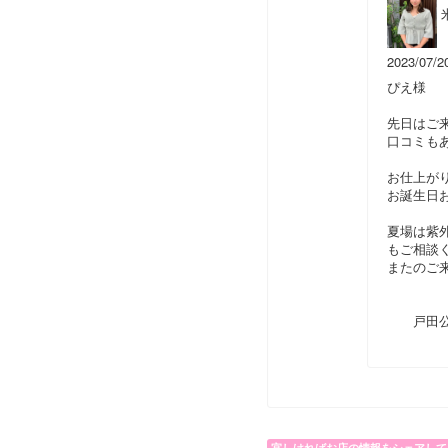
2023/07/2
ぴえ様
先日はご
口コミも
お仕上が
お誕生日
夏場は紫
もご相談
またのご
戸田公
宜しければお店の情報をシェアして