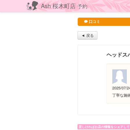
Ash 桜木町店
予約
口コミ
◄ 戻る
ヘッドス
2025/07/2
丁寧な施
宜しければお店の情報をシェアして