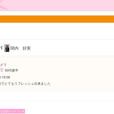
パ
関内 好実
メリ
50代後半
4 15:09
術でとてもリフレッシュ出来ました
ください（＾＾）♪