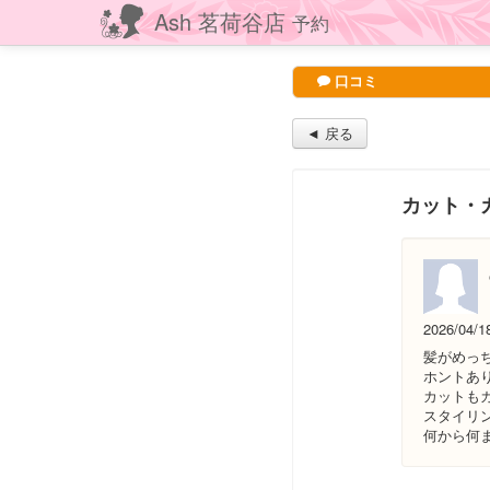
Ash 茗荷谷店
予約
口コミ
◄ 戻る
カット・
2026/04/1
髪がめっ
ホントあ
カットも
スタイリ
何から何