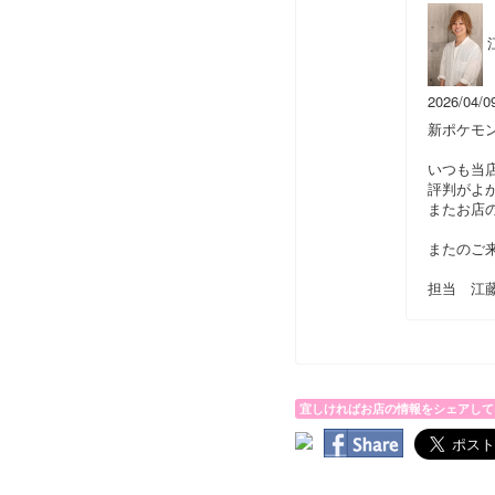
2026/04/0
新ポケモ
いつも当
評判がよか
またお店
またのご来
担当 江
宜しければお店の情報をシェアして