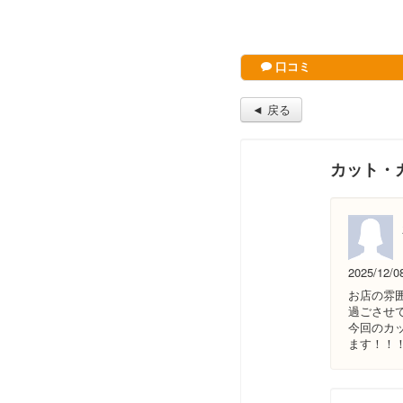
口コミ
◄ 戻る
カット・
2025/12/0
お店の雰
過ごさせ
今回のカ
ます！！