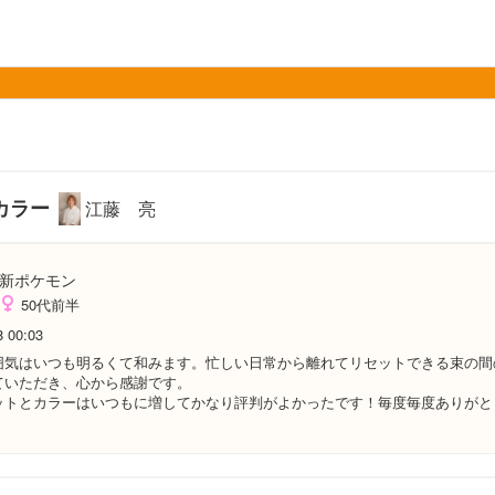
カラー
江藤 亮
新ポケモン
50代前半
8 00:03
囲気はいつも明るくて和みます。忙しい日常から離れてリセットできる束の間
ていただき、心から感謝です。
ットとカラーはいつもに増してかなり評判がよかったです！毎度毎度ありがと
！