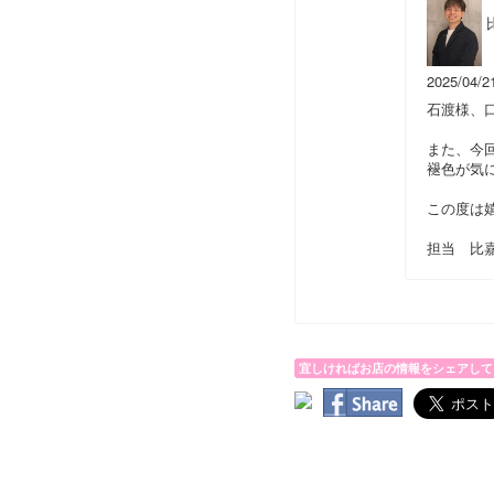
2025/04/2
石渡様、
また、今
褪色が気
この度は嬉
担当 比
宜しければお店の情報をシェアして