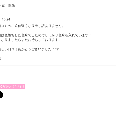
比嘉 龍佑
1 10:24
口コミのご返信遅くなり申し訳ありません。
回は色落ちした色味でしたのでしっかり色味を入れています！
になりましたらまたお待ちしております！
しい口コミあがとうございました(^ ^)/
嘉
ください（＾＾）♪