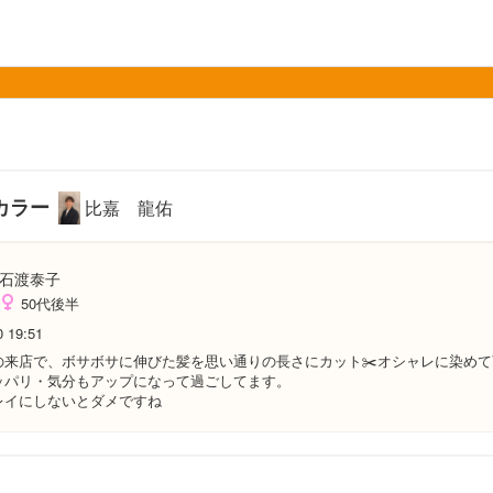
カラー
比嘉 龍佑
石渡泰子
50代後半
0 19:51
の来店で、ボサボサに伸びた髪を思い通りの長さにカット✂️オシャレに染め
ッパリ・気分もアップになって過ごしてます。
レイにしないとダメですね