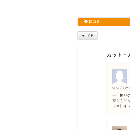
口コミ
◄ 戻る
カット・
2025/03/1
一年振り
持ちもサ
マメにキ