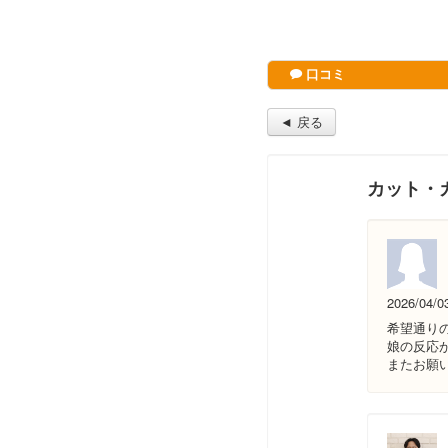
口コミ
◄ 戻る
カット・
2026/04/0
希望通り
娘の反応
またお願