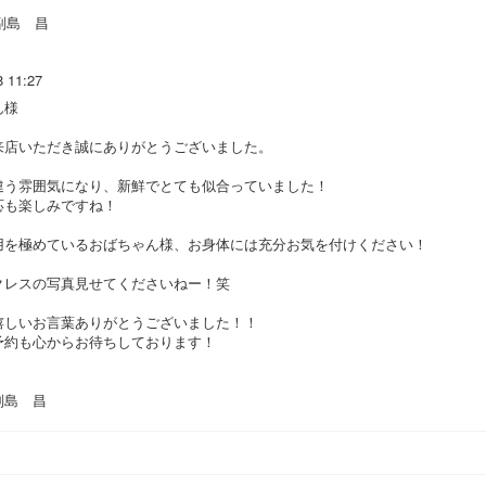
副島 昌
8 11:27
ん様
来店いただき誠にありがとうございました。
違う雰囲気になり、新鮮でとても似合っていました！
応も楽しみですね！
用を極めているおばちゃん様、お身体には充分お気を付けください！
クレスの写真見せてくださいねー！笑
嬉しいお言葉ありがとうございました！！
予約も心からお待ちしております！
島 昌