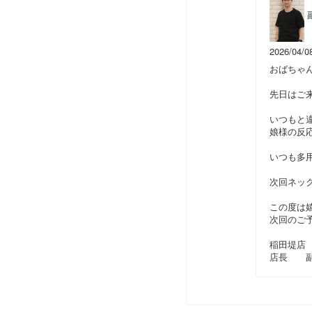
2026/04/0
おばちゃ
先日はご
いつもと
娘様の反
いつも多
次回ネッ
この度は
次回のご
稲田堤店
店長 副