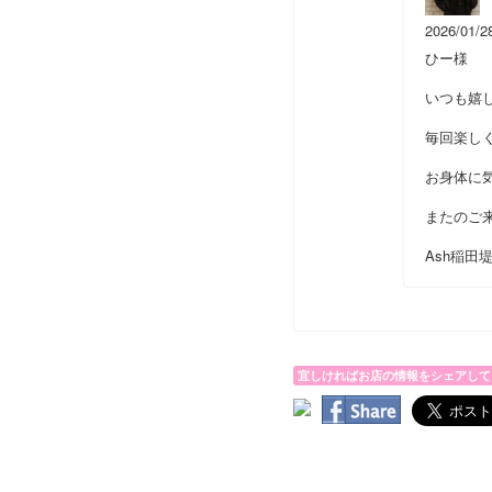
2026/01/2
ひー様
いつも嬉
毎回楽し
お身体に
またのご
Ash稲
宜しければお店の情報をシェアして