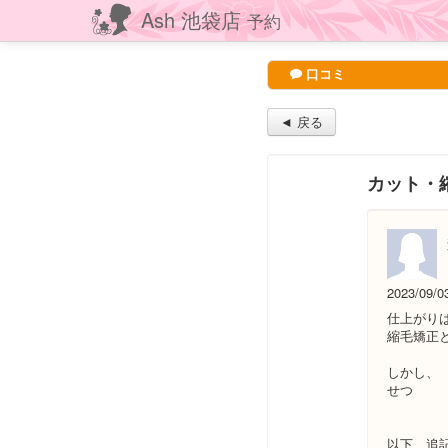
Ash 池袋店
予約
口コミ
◄ 戻る
カット・
2023/09/0
仕上がり
縮毛矯正
しかし、
せつ
以下、追記 2