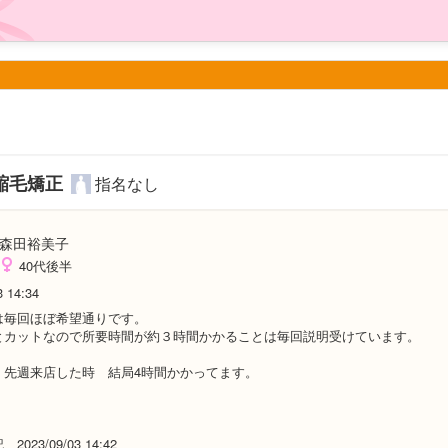
縮毛矯正
指名なし
森田裕美子
40代後半
3 14:34
は毎回ほぼ希望通りです。
とカットなので所要時間が約３時間かかることは毎回説明受けています。
 先週来店した時 結局4時間かかってます。
023/09/03 14:42