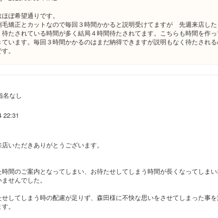
はほぼ希望通りです。
縮毛矯正とカットなので毎回３時間かかると説明受けてますが 先週来店し
く待たされている時間が多く結局４時間待たされてます。こちらも時間を作っ
きています。毎回３時間かかるのはまだ納得できますが説明もなく待たされる
です。
指名なし
4 22:31
来店いただきありがとうございます。
た時間のご案内となってしまい、お待たせしてしまう時間が長くなってしまい
いませんでした。
たせしてしまう時の配慮が足りず、森田様に不快な思いをさせてしまった事を
ます。