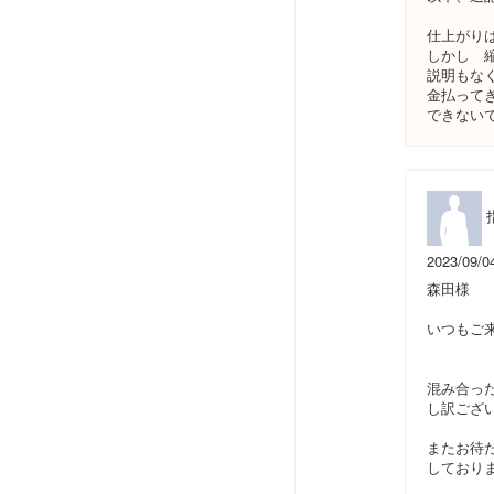
仕上がり
しかし 
説明もな
金払って
できない
2023/09/0
森田様
いつもご
混み合っ
し訳ござ
またお待
しており