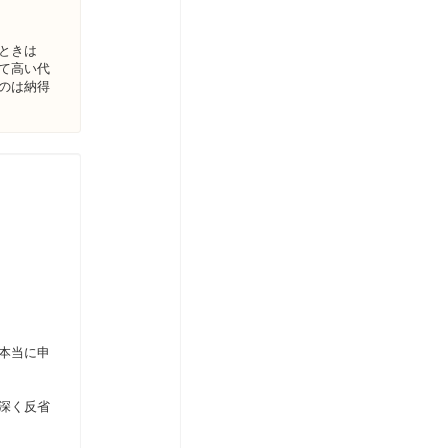
たときは
て高い代
のは納得
本当に申
深く反省