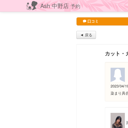
Ash 中野店
予約
口コミ
◄ 戻る
カット・
2023/04/1
染まり具