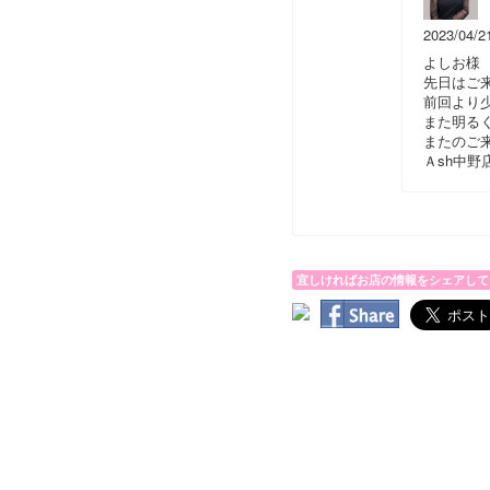
2023/04/2
よしお様
先日はご
前回より
また明る
またのご
Ａsh中
宜しければお店の情報をシェアして