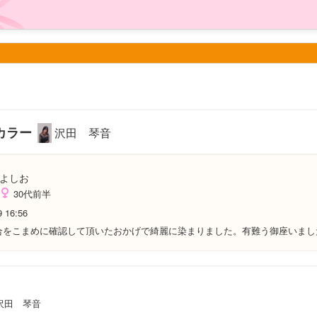
カラー
沢田 琴音
よしお
30代前半
9 16:56
合をこまめに確認して頂いたおかげで綺麗に染まりました。有難う御座いまし
沢田 琴音