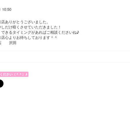
1 10:50
来店ありがとうございました。
少しだけ暗くさせていただきました！
くできるタイミングがあればご相談くださいね♪
来店心よりお待ちしております＾＾
野店 沢田
ください（＾＾）♪