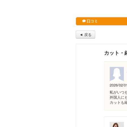
口コミ
◄ 戻る
カット・
2026/02/0
私がいつ
外国人に
カットも