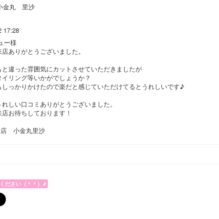
小金丸 里沙
2 17:28
ュー様
来店ありがとうございました。
もと違った雰囲気にカットさせていただきましたが
タイリング等いかがでしょうか？
もしっかりかけたので楽だと感じていただけてるとうれしいです♪
うれしい口コミありがとうございました。
来店お待ちしております！
寺店 小金丸里沙
ください（＾＾）♪