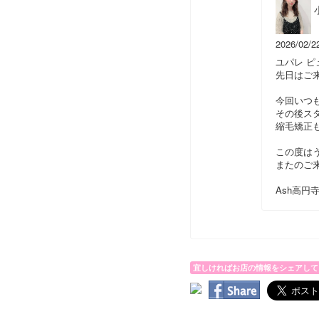
2026/02/2
ユパレ ピ
先日はご
今回いつ
その後ス
縮毛矯正
この度は
またのご
Ash高円
宜しければお店の情報をシェアして