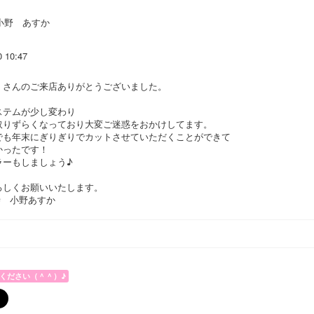
小野 あすか
0 10:47
くさんのご来店ありがとうございました。
ステムが少し変わり
取りずらくなっており大変ご迷惑をおかけしてます。
でも年末にぎりぎりでカットさせていただくことができて
かったです！
ラーもしましょう♪
ろしくお願いいたします。
寺 小野あすか
ください（＾＾）♪