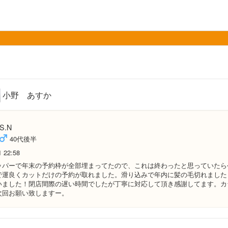
小野 あすか
S.N
40代後半
1 22:58
ッパーで年末の予約枠が全部埋まってたので、これは終わったと思っていたら
で運良くカットだけの予約が取れました。滑り込みで年内に髪の毛切れました
いました！閉店間際の遅い時間でしたが丁寧に対応して頂き感謝してます。カ
次回お願い致しますー。