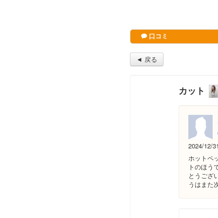
口コミ
◄ 戻る
カット
2024/12/3
ホットペ
トのほう
とうござ
うはまた