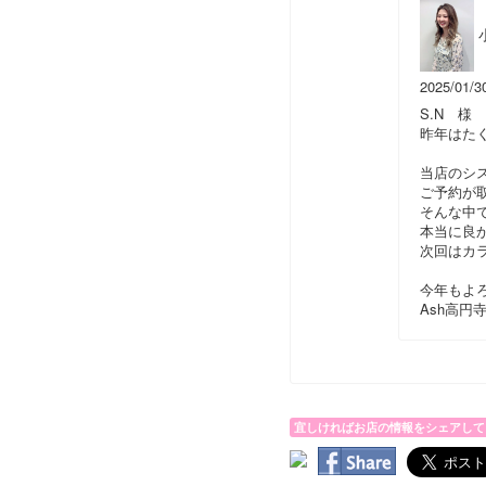
2025/01/3
S.N 様
昨年はた
当店のシ
ご予約が
そんな中
本当に良
次回はカ
今年もよ
Ash高円
宜しければお店の情報をシェアして