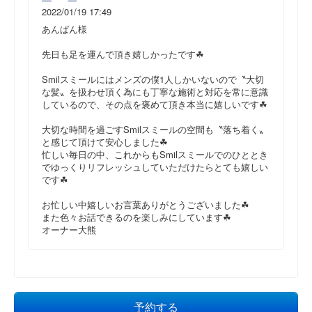
2022/01/19 17:49
あんぱん様
先日も足を運んで頂き嬉しかったです☘
Smilスミールにはメンズの僕1人しかいないので〝大切
な髪〟を扱わせ頂く為にも丁寧な施術と対応を常に意識
しているので、その点を褒めて頂き本当に嬉しいです☘
大切な時間を過ごすSmilスミールの空間も〝落ち着く〟
と感じて頂けて安心しました☘
忙しい毎日の中、これからもSmilスミールでのひととき
でゆっくりリフレッシュしていただけたらとても嬉しい
です☘
お忙しい中嬉しいお言葉ありがとうございました☘
また色々お話できるのを楽しみにしています☘
オーナー大熊
予約する