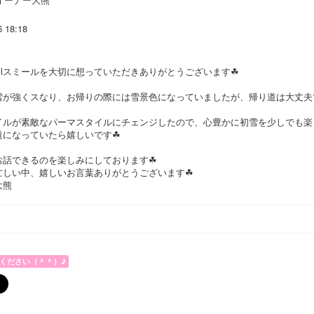
6 18:18
ilスミールを大切に想っていただきありがとうございます☘
雪が強くスなり、お帰りの際には雪景色になっていましたが、帰り道は大丈夫
イルが素敵なパーマスタイルにチェンジしたので、心豊かに初雪を少しでも楽
道になっていたら嬉しいです☘
お話できるのを楽しみにしております☘
忙しい中、嬉しいお言葉ありがとうございます☘
大熊
ください（＾＾）♪