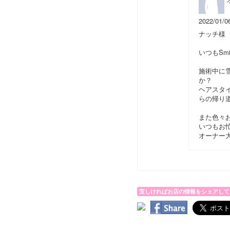
2022/01/0
ナッチ様
いつもSm
施術中に
か？
ヘアスタ
らの帰り
また色々
いつもお
オーナー
宜しければお店の情報をシェアして