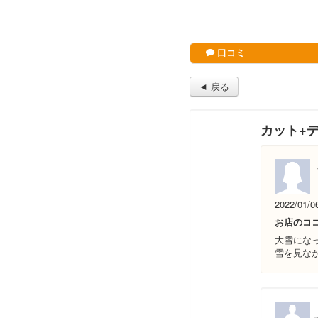
口コミ
◄ 戻る
カット+デ
2022/01/0
お店のコ
大雪にな
雪を見な