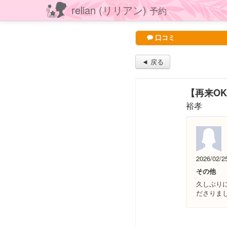
relian (リリアン)
予約
口コミ
◄ 戻る
【再来O
裕孝
2026/02/2
その他
久しぶり
ださりま