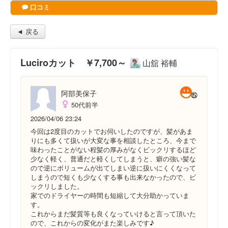
口コミ
◄ 戻る
Luciroカット ￥7,700～
山舘 裕輔
阿部美保子
50代前半
2026/04/06 23:24
今回は2度目のカットでお伺いしたのですが、髪があま
りにも多くて扱いが大変な事を相談したところ、今まで
味わったことがない程髪の厚みがなくビックリするほど
少なく軽く、普通だと軽くしてしまうと、癖の強い髪な
ので逆にボリュームが出てしまい逆に扱いにくくなって
しまうので短くも少なくする事も出来なかったので、ビ
ックリしました。
家でのドライヤーの時間も短縮して大分助かっていま
す。
これからまだ髪質等も良くなっていけると言って頂いた
ので、これからの変化がまた楽しみです♪