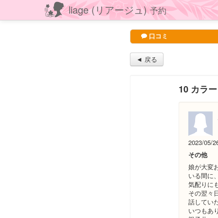
liage (リアージュ)
予約
口コミ
◄ 戻る
10 カラ
2023/05/2
その他
娘が大変
いる間に
気配りに
その翌々
話してい
いつもあ