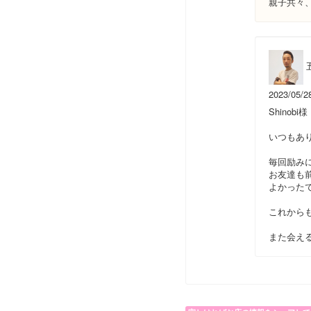
親子共々
2023/05/2
Shinobi様
いつもあ
毎回励み
お友達も
よかった
これから
また会え