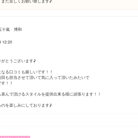
、また宜しくお願い致します♪
五十嵐 博和
8 12:20
りがとうございます♪
になる口コミも嬉しいです！！
前回も担当させて頂いて気に入って頂いたみたいで
です！！
も喜んで頂けるスタイルを提供出来る様に頑張ります！！
るのを楽しみにしております♪