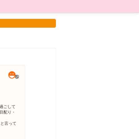
過ごして
目配り・
」と言って