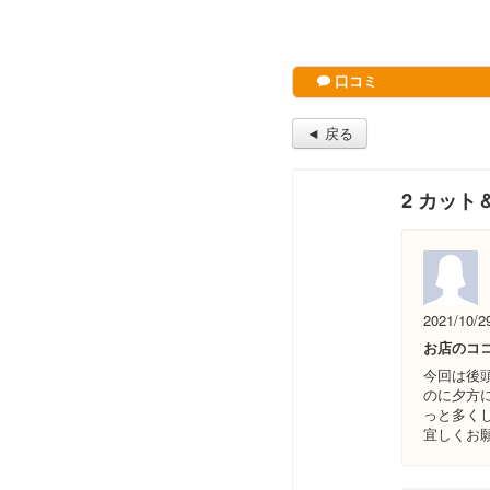
口コミ
◄ 戻る
2 カッ
2021/10/2
お店のコ
今回は後
のに夕方
っと多く
宜しくお