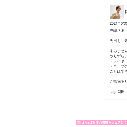
2021/10/3
児嶋さま
先日もご
すみませ
やりずら
・レイヤ
・ネープ
ことはで
ご指摘あ
liage岡田
宜しければお店の情報をシェアして