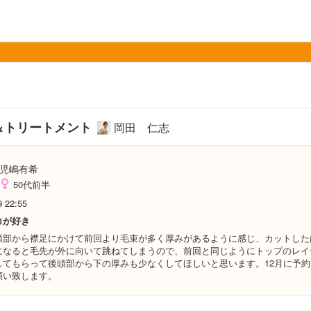
ト＆トリートメント
岡田 仁志
児嶋有希
50代前半
9 22:55
コが好き
頭部から襟足にかけて前回より毛束が多く厚みがあるように感じ、カットした
になると毛先が外に向いて跳ねてしまうので、前回と同じようにトップのレイ
してもらって後頭部から下の厚みも少なくしてほしいと思います。12月に予
願い致します。