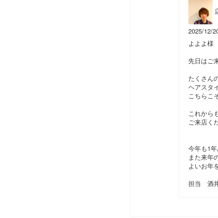
2025/12/2
よよよ様
先日はご
たくさんの
ヘアスタ
こちらこ
これから
ご来店くだ
今年も1
また来年
よいお年を
担当 酒