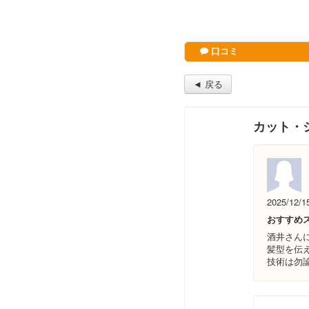
口コミ
◄ 戻る
カット・
2025/12/1
おすすめ
酒井さん
髪型を伝
技術は勿