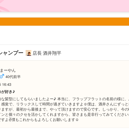
シャンプー
店長 酒井翔平
まーやん
40代前半
5 16:43
コが好き♪
敵な髪型にしてもらいましたよー♪ 本当に、フラップフラットの名前の様に、
く感覚で、リラックスして時間が過ぎていきますよ☺️僕は、酒井さんにずっと
りますが、最初から最後まで、やって頂けますので安心です。しっかり、今の
インと個々のクセを活かしてくれますから、皆さまも是非行ってみてください
すよ✌️僕もこれからもよろしくお願いします☺️