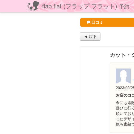
flap flat (フラップ フラット)
予約
口コミ
◄ 戻る
カット・
2023/02/2
お店のコ
今回も素
遊びに行
頂いてお
ったデザ
気も素敵で