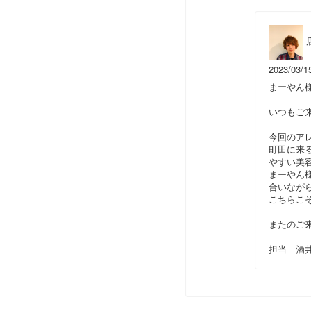
2023/03/1
まーやん
いつもご来
今回のアレ
町田に来
やすい美容
まーやん
合いなが
こちらこ
またのご
担当 酒