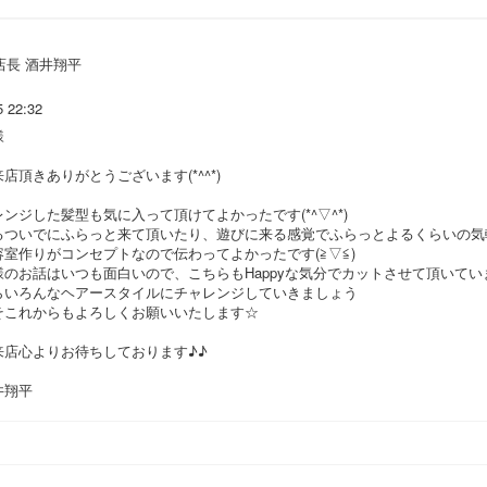
店長 酒井翔平
5 22:32
様
店頂きありがとうございます(*^^*)
ンジした髪型も気に入って頂けてよかったです(*^▽^*)
るついでにふらっと来て頂いたり、遊びに来る感覚でふらっとよるくらいの気
室作りがコンセプトなので伝わってよかったです(≧▽≦)
様のお話はいつも面白いので、こちらもHappyな気分でカットさせて頂いてい
らいろんなヘアースタイルにチャレンジしていきましょう
そこれからもよろしくお願いいたします☆
来店心よりお待ちしております♪♪
井翔平