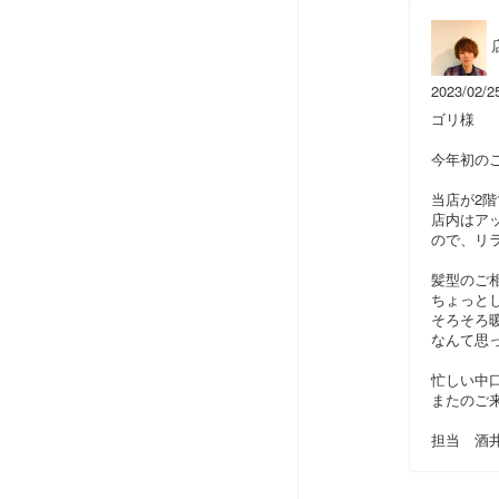
2023/02/2
ゴリ様
今年初の
当店が2
店内はア
ので、リラ
髪型のご相
ちょっとし
そろそろ
なんて思っ
忙しい中
またのご
担当 酒