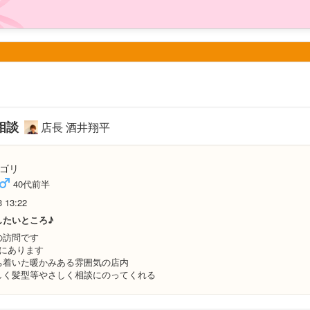
相談
店長 酒井翔平
ゴリ
40代前半
3 13:22
したいところ♪
の訪問です
階にあります
ち着いた暖かみある雰囲気の店内
しく髪型等やさしく相談にのってくれる