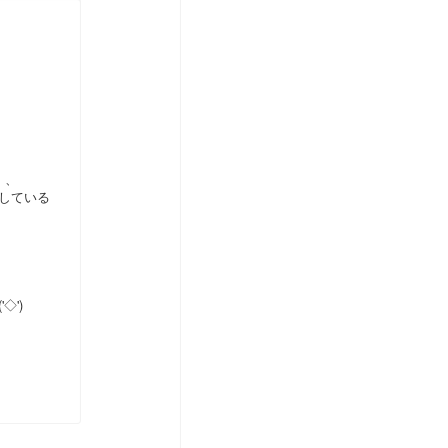
、、
している
')ゞ