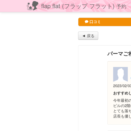
flap flat (フラップ フラット)
予約
口コミ
◄ 戻る
パーマご
2023/02/0
おすすめ
今年最初
ビルの2
とても落
店長も優