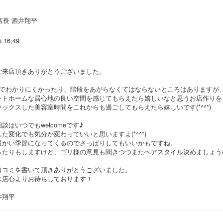
店長 酒井翔平
5 16:49
ご来店頂きありがとうございました。
階でわかりにくかったり、階段をあがらなくてはならないところはありますが
ットホームな居心地の良い空間を感じてもらえたら嬉しいなと思うお店作りを
ックスした美容室時間をこれからも過ごしてもらえたら嬉しいです(*^^*)
談はいつでもwelcomeです♪
た変化でも気分が変わっていいと思いますよ(*^^*)
暖かい季節になってくるのでさっぱりしてもいいかもですね。
たりもしますけど、ゴリ様の意見も聞きつつまたヘアスタイル決めましょう('◇
口コミを書いて頂きありがとうございました。
来店心よりお待ちしております！
井翔平