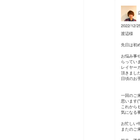
2022/12/2
渡辺様
先日は初
お悩み事
らってい
レイヤー
頂きまし
日頃のお手
一回のご
思います(*^
これから
気になる事
お忙しい
またのご