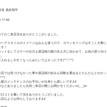
店長 酒井翔平
5 17:49
めてのご来店頂きありがとうございました。
やヘアスタイルのイメージはみんな違うので、カウンセリングはすごく大事に
ます！
カットをしてカラーの仕方も渡辺様の髪の生え方に合わせて、お色の塗り分け
た。
入れもしやすくなったみたいでよかったです(*^▽^*)
来店では気づけなかった事や渡辺様の好みも回数を重ねるとだんだんとわかっ
^*)
も髪のメンテナンスのお手伝いが出来たら嬉しいです♪♪
などありましたら次回ご来店の際にお聞かせくださいm(_ _)m
中口コミを書いて頂きありがとうございました。
来店心よりお待ちしております♪♪