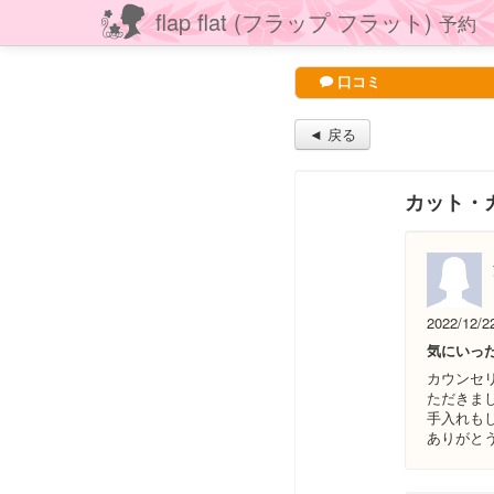
flap flat (フラップ フラット)
予約
口コミ
◄ 戻る
カット・
2022/12/2
気にいっ
カウンセ
ただきま
手入れも
ありがと