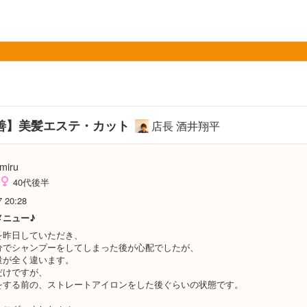
善】美髪エステ・カット
店長 酒井翔平
miru
40代後半
7 20:28
メニュー♪
を昨日していただき、
分でシャンプーをしてしまった後が心配でしたが、
量が全く違います。
だけですが、
をする前の、ストレートアイロンをした後ぐらいの状態です。