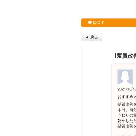
口コミ
◄ 戻る
【髪質改
2021/10/1
おすすめ
髪質改善
本日、自
うねりの
乾かした
髪質改善