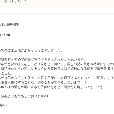
うございました＾＾
店長 酒井翔平
8 15:58
めてのご来店頂きありがとうございました。
髪質改善と初めての美容室でドキドキされたかと思います。
様のご希望と髪の状況をしっかり見させて頂いて、理想の髪の長さや毛量にするの
、日頃扱いやすい髪になるように髪質改善１回で綺麗になる範囲で出来る限り
きました。
も効き目がなくなる前の１ヵ月を目安にご来店頂けるともっといい髪質になり
も毛量も気にすることなく切ることができると思います！！
miru様の髪を綺麗にするお手伝いをさせて頂けたら嬉しいです(*^-^*)
来店心よりお待ちしております♪♪
井翔平