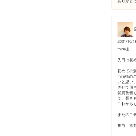
ありがと
2021/10/1
miru様
先日は初
初めての
miru
いと思い
させて頂
髪質改善
で、長さ
これからも
またのご
担当 酒