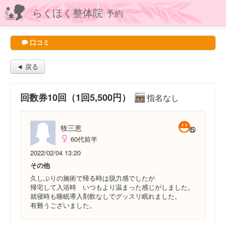
らくほく整体院
予約
口コミ
◄ 戻る
回数券10回（1回5,500円）
指名なし
牧三恵
60代前半
2022/02/04 13:20
その他
久しぶりの施術で帰る時は脱力感でしたが
帰宅して入浴時 いつもより温まった感じがしました。
就寝時も睡眠導入剤飲なしでグッスリ眠れました。
有難うございました。