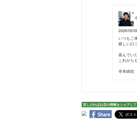
2026/05/0
いつもご
嬉しい口
喜んでい
これから
寺本綺吹
宜しければお店の情報をシェアして