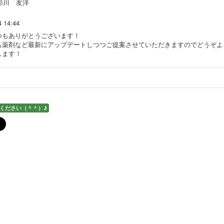
杉川 友洋
4 14:44
つもありがとうございます！
も薬剤など最新にアップデートしつつご提案させていただきますのでどうぞよ
します！
ください（＾＾）♪