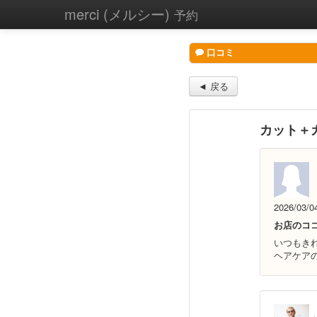
merci (メルシー)
予約
口コミ
◄ 戻る
カット＋
2026/03/0
お店のコ
いつもき
ヘアケア