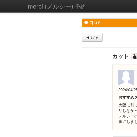
merci (メルシー)
予約
口コミ
◄ 戻る
カット
2024/04/2
おすすめ
大阪に引
リしなか
メルシー
事にしま