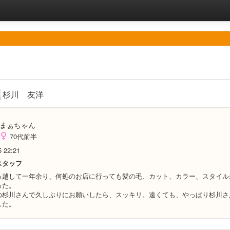
杉川 友洋
まぁちゃん
70代前半
5 22:21
スタッフ
っ越して一年余り、何処のお店に行っても髪の毛、カット、カラー、スタイル
った。
の杉川さんで久しぶりにお願いしたら、スッキリ。遠くても、やっぱり杉川さ
した。