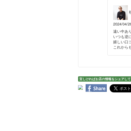
2024/04/2
遠い中あ
いつも逆
嬉しい口
これから
宜しければお店の情報をシェアして