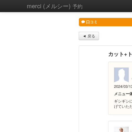
merci (メルシー)
予約
口コミ
◄ 戻る
カット+
2024/03/1
メニュー
ギシギシ
げていた